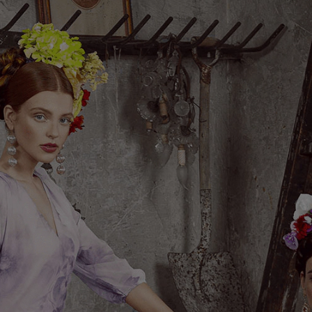
inuar
continuar
continuar
continuar