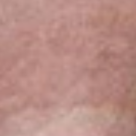
 al look podemos despuntarlo. Otra opción es usar la tijera de
o, seis semanas. De esta forma, el corte lucirá siempre perfecto.
 con mentalidad abierta que quiere expresar su libertad y diversión sin
s. Puedes peinarlo ligeramente ondulado, planchado o todo hacia atrás
téticas para garantizar máxima durabilidad y cafeína con propiedades
erfectamente a todo tipo de rostros, siempre que se haga una correcta
HD Colors Fantasía
. Nueve tonos semipermanentes luminosos para
s, no tiene pH alcalino y no precisa de oxidantes para su coloración.
te, puedes jugar con mechas, reflejos y colores existentes en la
n, conocer trucos diarios para cuidar tu cabello o como lucirlo a la