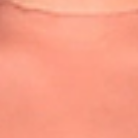
Cortes y Peinados
Corte clavicut, características, ventajas y cómo llevarlo
Leer Más