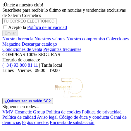
¡Únete a nuestro club!
Suscríbete para recibir lo último en noticias y tendencias exclusivas
de Salerm Cosmetics
Acepto la
Política de privacidad
Enviar
Nuestra herencia
Nuestros valores
Nuestro compromiso
Colecciones
Magazine
Descargar catálogo
Condiciones de venta
Preguntas frecuentes
COMPRAS 100% SEGURAS
Horario de contacto:
(+34) 93 860 81 11
| Tarifa local
Lunes - Viernes | 09:00 - 19:00
¿Quieres ser un salón SC?
Síguenos en redes...
VMV Cosmetic Group
Política de cookies
Política de privacidad
Política de calidad
Aviso legal
Código de ética y conducta
Canal de
denuncias
Pagos directos
Encuesta de satisfacción