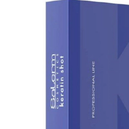
Keratin Shot
Keramix