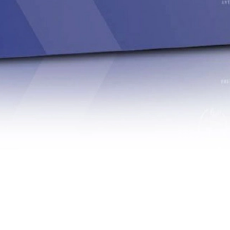
tin Shot, disminuyendo el volumen y aumentando la duración del trabaj