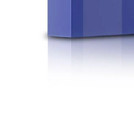
Alisado
Alisado semi-permanente
Keramix es una ampolla bifásica capaz de potenciar el efecto de Kera
formato
ENCUENTRA TU SALÓN
PRODUCTOS DE PELUQUERÍA DE PRIMERA CALIDAD
COMPRA DE FORMA SEGURA Y PROTEGIDA
ENVÍO GRATUITO A PARTIR DE 30€
ENTREGA A PARTIR DE 3-4 DÍAS LABORALES
Descripción
Beneficios
Aplicación
Ingredientes
Opiniones
Deja tu opinión
También te recomendamos...