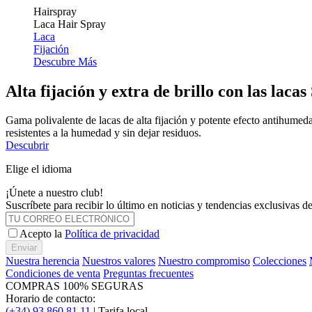
Hairspray
Laca Hair Spray
Laca
Fijación
Descubre Más
Alta fijación y extra de brillo con las laca
Gama polivalente de lacas de alta fijación y potente efecto antihumedad
resistentes a la humedad y sin dejar residuos.
Descubrir
Elige el idioma
¡Únete a nuestro club!
Suscríbete para recibir lo último en noticias y tendencias exclusivas 
Acepto la
Política de privacidad
Enviar
Nuestra herencia
Nuestros valores
Nuestro compromiso
Colecciones
Condiciones de venta
Preguntas frecuentes
COMPRAS 100% SEGURAS
Horario de contacto:
(+34) 93 860 81 11
| Tarifa local