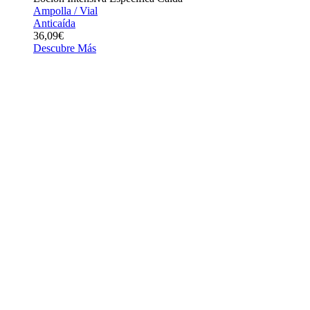
Ampolla / Vial
Anticaída
36,09€
Descubre Más