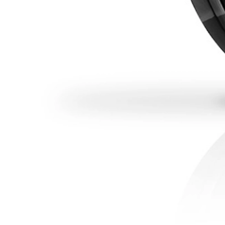
Iluminador
Maquillaje brillo
Brillo y luminosidad para tus mejillas.
17,65€
color
formato
ENCUENTRA TU SALÓN
Añadir a la cesta
PRODUCTOS DE PELUQUERÍA DE PRIMERA CALIDAD
COMPRA DE FORMA SEGURA Y PROTEGIDA
ENVÍO GRATUITO A PARTIR DE 30€
ENTREGA A PARTIR DE 3-4 DÍAS LABORALES
Descripción
Beneficios
Aplicación
Ingredientes
Opiniones