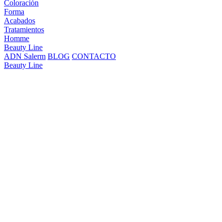
Coloración
Forma
Acabados
Tratamientos
Homme
Beauty Line
ADN Salerm
BLOG
CONTACTO
Beauty Line