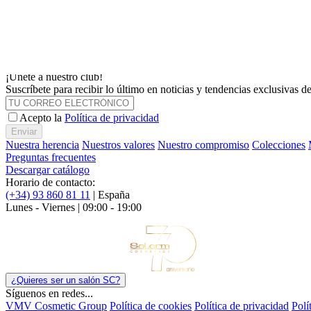
Hair Lab: tratamientos profesionales, prácticos y altamente funcionale
Descubrir
Elige el idioma
¡Únete a nuestro club!
Suscríbete para recibir lo último en noticias y tendencias exclusivas 
Acepto la
Política de privacidad
Enviar
Nuestra herencia
Nuestros valores
Nuestro compromiso
Colecciones
Preguntas frecuentes
Descargar catálogo
Horario de contacto:
(+34) 93 860 81 11
| España
Lunes - Viernes | 09:00 - 19:00
¿Quieres ser un salón SC?
Síguenos en redes...
VMV Cosmetic Group
Política de cookies
Política de privacidad
Polí