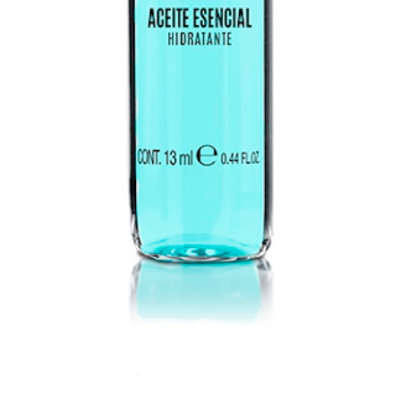
orta hidratación y brillo
al cabello. Crea una capa protectora que pro
ticos y altamente funcionales.