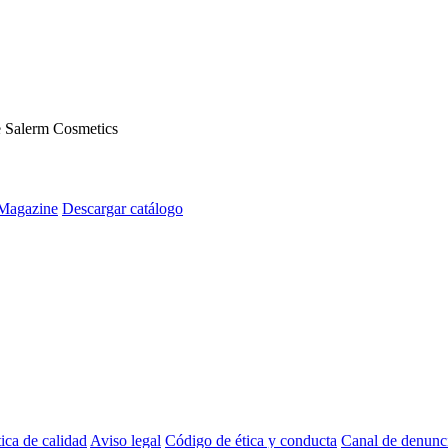
s, diseñados para adaptase a cualquier necesidad en tu salón.
de Salerm Cosmetics
Magazine
Descargar catálogo
tica de calidad
Aviso legal
Código de ética y conducta
Canal de denunc