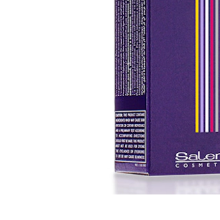
Todos los tonos
Coloración que proporciona excelentes resultados con tonos brillantes
color
formato
ENCUENTRA TU SALÓN
PRODUCTOS DE PELUQUERÍA DE PRIMERA CALIDAD
INGREDIENTES NATURALES · 100% CRUELTY FREE
Descripción
Beneficios
Aplicación
Ingredientes
Opiniones
Deja tu opinión
También te recomendamos...