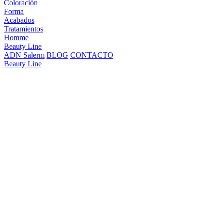
Coloración
Forma
Acabados
Tratamientos
Homme
Beauty Line
ADN Salerm
BLOG
CONTACTO
Beauty Line