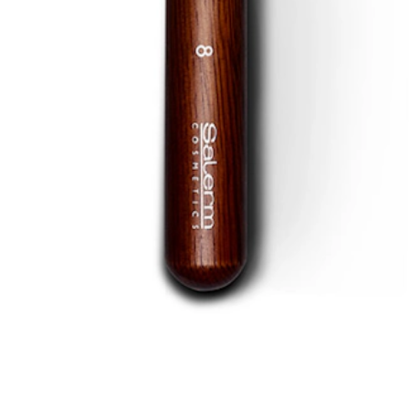
 en las cerdas permite un acabado uniforme.
s resultados esperados, por eso hemos desarrollado los complementos pe