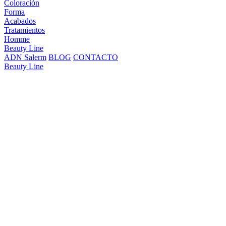
Coloración
Forma
Acabados
Tratamientos
Homme
Beauty Line
ADN Salerm
BLOG
CONTACTO
Beauty Line