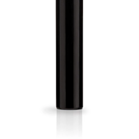
amente pigmentado y saturado que no pierde intensidad durante el día.