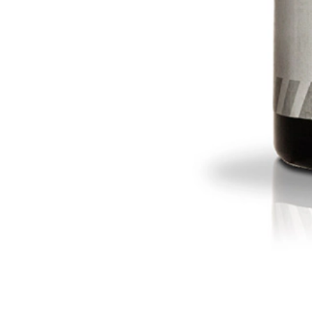
Gel
Fijación
Gel de fijación intensa.
460,76$
formato
ENCUENTRA TU SALÓN
Añadir a la cesta
PRODUCTOS DE PELUQUERÍA DE PRIMERA CALIDAD
COMPRA DE FORMA SEGURA Y PROTEGIDA
ENVÍO GRATUITO A PARTIR DE 599$
ENTREGA A PARTIR DE 3-4 DÍAS LABORALES
Descripción
Beneficios
Aplicación
Ingredientes
Opiniones
Deja tu opinión