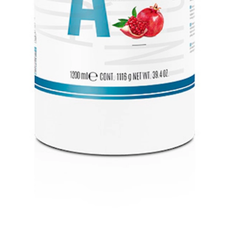
uavidad y nutrientes para un cabello más sano y con brillo.