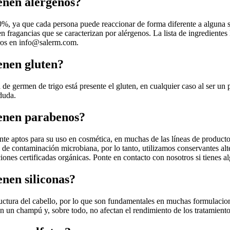
enen alérgenos?
0%, ya que cada persona puede reaccionar de forma diferente a alguna s
 fragancias que se caracterizan por alérgenos. La lista de ingredientes 
ros en
info@salerm.com
.
enen gluten?
de germen de trigo está presente el gluten, en cualquier caso al ser un 
duda.
ienen parabenos?
ente aptos para su uso en cosmética, en muchas de las líneas de produc
de contaminación microbiana, por lo tanto, utilizamos conservantes alt
iones certificadas orgánicas. Ponte en contacto con nosotros si tienes a
nen siliconas?
ructura del cabello, por lo que son fundamentales en muchas formulacion
n un champú y, sobre todo, no afectan el rendimiento de los tratamiento