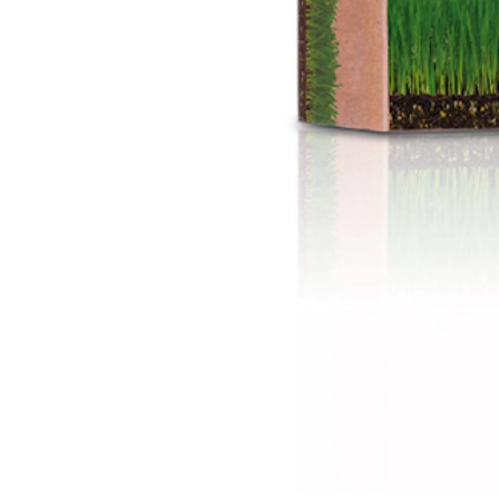
Ampolla / Vial
Anticaspa
Loción de efecto inmediato contra la descamación del cuero cabelludo.
61.725,30$
formato
ENCUENTRA TU SALÓN
Añadir a la cesta
PRODUCTOS DE PELUQUERÍA DE PRIMERA CALIDAD
COMPRA DE FORMA SEGURA Y PROTEGIDA
ENVÍO GRATUITO A PARTIR DE 250000$
ENTREGA A PARTIR DE 3-4 DÍAS LABORALES
Descripción
Beneficios
Aplicación
Ingredientes
Opiniones
Deja tu opinión