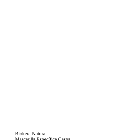
Biokera Natura
Mascarilla Específica Caspa