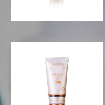
Salerm 21
Salerm 21 Original
Mascarilla
Nutrición
Descubre Más