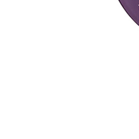
Cera / Argila
Textura
Argila para estilizar e criar looks de efeito mate. Ideal para cabelos
fixação
formato
ENCONTRE O SEU SALÃO
PRODUTOS DE CABELEIREIRO DE PRIMEIRA QUALIDAD
INGREDIENTES NATURAIS 100% LIVRE DE CRUELDADE
Descrição
Benefícios
Aplicação
Ingredientes
Opiniones
Deja tu opinión
Também recomendamos...