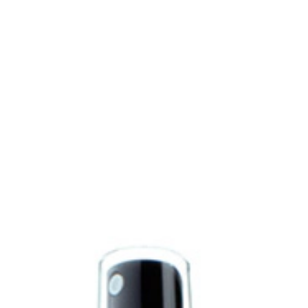
COSMÉTICOS PROFISSIONAIS DE ALTA QUALIDADE
INGREDIENTES NATURAIS 100% LIVRE DE CRUELDADE
FABRICAÇÃO NA ESPANHA · MAIS DE 65 ANOS DE
EXPERIÊNCIA
Formulário