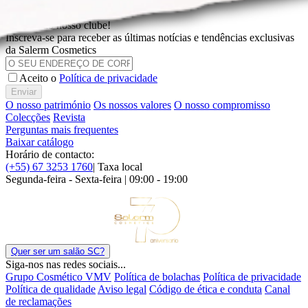
Escolha o idioma
Junte-se ao nosso clube!
Inscreva-se para receber as últimas notícias e tendências exclusivas
da Salerm Cosmetics
Aceito o
Política de privacidade
Enviar
O nosso património
Os nossos valores
O nosso compromisso
Colecções
Revista
Perguntas mais frequentes
Baixar catálogo
Horário de contacto:
(+55) 67 3253 1760
| Taxa local
Segunda-feira - Sexta-feira | 09:00 - 19:00
Quer ser um salão SC?
Siga-nos nas redes sociais...
Grupo Cosmético VMV
Política de bolachas
Política de privacidade
Política de qualidade
Aviso legal
Código de ética e conduta
Canal
de reclamações