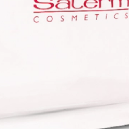
Bolsa transparente Salerm
Cosmetics Roja
Bolsa de PVC transparente con logotipo de Salerm Cosmetics en
color rojo.
ENCONTRE O SEU SALÃO
PRODUTOS DE CABELEIREIRO DE PRIMEIRA
QUALIDADE
INGREDIENTES NATURAIS 100% LIVRE DE CRUELDADE
Descrição
Benefícios
Aplicação
Ingredientes
Opiniones
Deja tu opinión