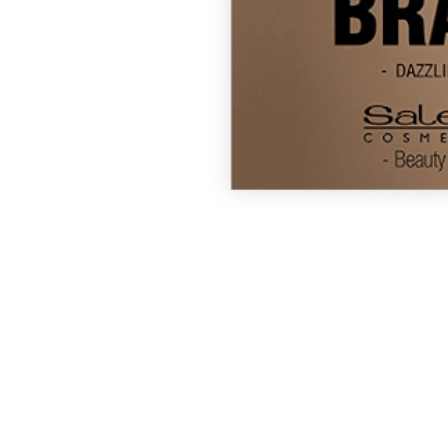
Cartaz promocional para a família da maquilhagem dos olhos: Matic Pr
ENCONTRE O SEU SALÃO
PRODUTOS DE CABELEIREIRO DE PRIMEIRA QUALIDAD
INGREDIENTES NATURAIS 100% LIVRE DE CRUELDADE
Descrição
Benefícios
Aplicação
Ingredientes
Opiniones
Deja tu opinión
Também recomendamos...
Resultado impecável durante todo o dia c
Fórmulas leves e confortáveis enriquecidas com ingredientes de cuida
Descubra
Escolha o idioma