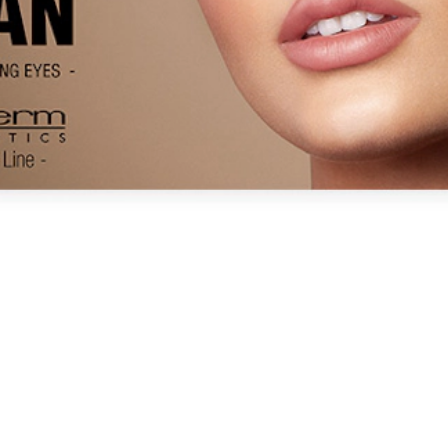
ecision, Confort Pure Color, Lashes Multiplier, +Lasher Multiplier e A
E
om a Beauty Line
do da pele, tais como a vitamina E. Pigmentos puros e vibrantes para 