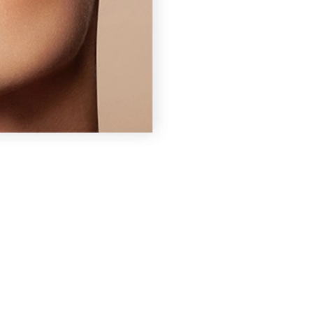
ll in one Lashes.
uma definição máxima dos olhos.