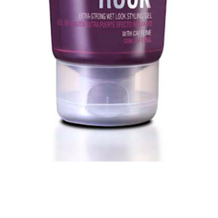
sem resíduos.
E