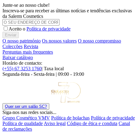
Junte-se ao nosso clube!
Inscreva-se para receber as últimas notícias e tendências exclusivas
da Salerm Cosmetics
Aceito o
Política de privacidade
Enviar
O nosso património
Os nossos valores
O nosso compromisso
Colecções
Revista
Perguntas mais frequentes
Baixar catálogo
Horário de contacto:
(+55) 67 3253 1760
| Taxa local
Segunda-feira - Sexta-feira | 09:00 - 19:00
Quer ser um salão SC?
Siga-nos nas redes sociais...
Grupo Cosmético VMV
Política de bolachas
Política de privacidade
Política de qualidade
Aviso legal
Código de ética e conduta
Canal
de reclamações