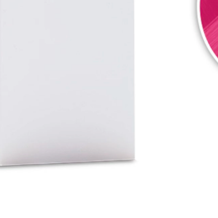
ção com um efeito magnético para cores vibrantes, que não requer oxid
E
idez e resolução de cor. É mais flúor ou fantasia? Descubra esta colo