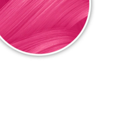
ante.
ração de fantasia revolucionária e desenvolva ao máximo a sua