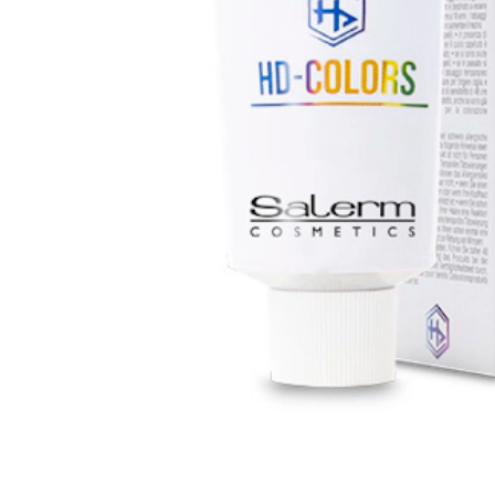
HD Colors Fluor alcança um efeito néon sob luz negra ou UV. Colora
cor
formato
ENCONTRE O SEU SALÃO
PRODUTOS DE CABELEIREIRO DE PRIMEIRA QUALIDAD
INGREDIENTES NATURAIS 100% LIVRE DE CRUELDADE
Descrição
Benefícios
Aplicação
Ingredientes
Opiniones
Deja tu opinión
Sinta o seu lado criativo com HD Colors
Coloração directa sem amoníaco com corantes Full HD para extrema nit
criatividade.