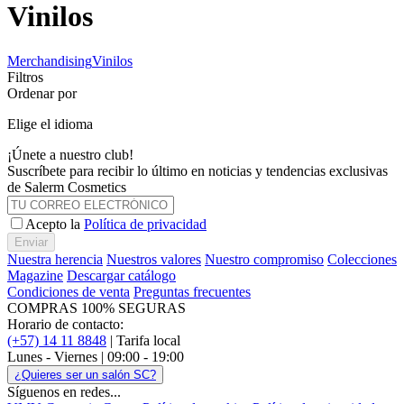
Vinilos
Merchandising
Vinilos
Filtros
Ordenar por
Elige el idioma
¡Únete a nuestro club!
Suscríbete para recibir lo último en noticias y tendencias exclusivas
de Salerm Cosmetics
Acepto la
Política de privacidad
Enviar
Nuestra herencia
Nuestros valores
Nuestro compromiso
Colecciones
Magazine
Descargar catálogo
Condiciones de venta
Preguntas frecuentes
COMPRAS 100% SEGURAS
Horario de contacto:
(+57) 14 11 8848
| Tarifa local
Lunes - Viernes | 09:00 - 19:00
¿Quieres ser un salón SC?
Síguenos en redes...