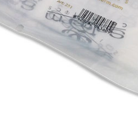
Salerm Cosmetics
Couches jetables SC
Capes jetables, à usage unique, portant le logo de Salerm Cosmetics,
destinées aux travaux techniques.
TROUVEZ VOTRE SALON
PRODUITS DE COIFFURE HAUT DE GAMME
INGRÉDIENTS NATURELS · 100% SANS CRUAUTÉ
Description
Avantages
Application
Ingrédients
Opiniones
Deja tu opinión
Choisissez la langue
Rejoignez notre club !