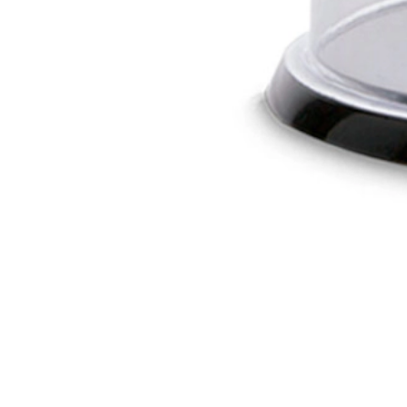
Práctico portarollos para introducir el papel de cuello.
TROUVEZ VOTRE SALON
PRODUITS DE COIFFURE HAUT DE GAMME
INGRÉDIENTS NATURELS · 100% SANS CRUAUTÉ
Description
Avantages
Application
Ingrédients
Opiniones
Deja tu opinión
Choisissez la langue
Rejoignez notre club !
Inscrivez-vous pour recevoir les dernières nouvelles et les tendances
J'accepte le
Politique de confidentialité
Envoyer
Notre patrimoine
Nos valeurs
Notre engagement
Collections
Magazin
Questions fréquemment posées