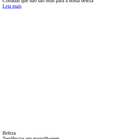
Comidas que não são boas para a nossa beleza
Leia mais
Beleza
Tendências em maquilhagem