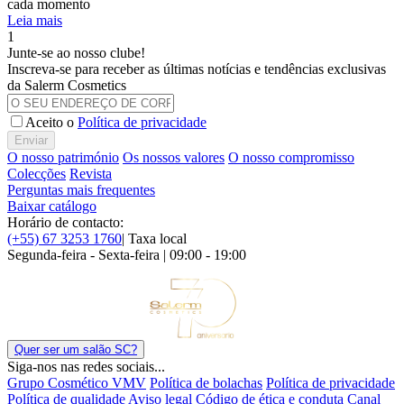
cada momento
Leia mais
1
Junte-se ao nosso clube!
Inscreva-se para receber as últimas notícias e tendências exclusivas
da Salerm Cosmetics
Aceito o
Política de privacidade
Enviar
O nosso património
Os nossos valores
O nosso compromisso
Colecções
Revista
Perguntas mais frequentes
Baixar catálogo
Horário de contacto:
(+55) 67 3253 1760
| Taxa local
Segunda-feira - Sexta-feira | 09:00 - 19:00
Quer ser um salão SC?
Siga-nos nas redes sociais...
Grupo Cosmético VMV
Política de bolachas
Política de privacidade
Política de qualidade
Aviso legal
Código de ética e conduta
Canal