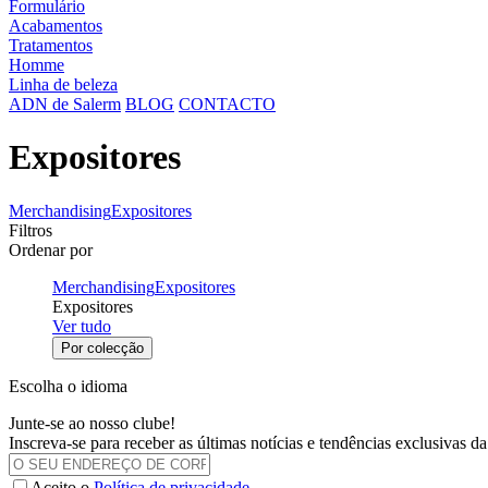
Formulário
Acabamentos
Tratamentos
Homme
Linha de beleza
ADN de Salerm
BLOG
CONTACTO
Expositores
Merchandising
Expositores
Filtros
Ordenar por
Merchandising
Expositores
Expositores
Ver tudo
Por colecção
Escolha o idioma
Junte-se ao nosso clube!
Inscreva-se para receber as últimas notícias e tendências exclusivas 
Aceito o
Política de privacidade