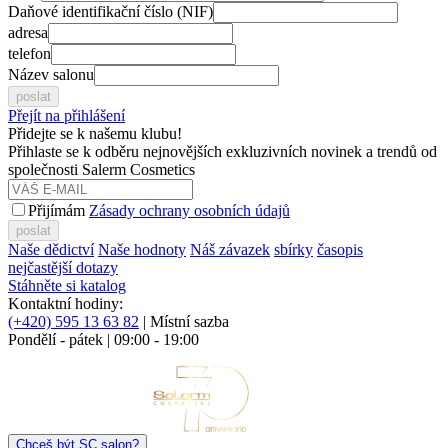
Daňové identifikační číslo (NIF)
adresa
telefon
Název salonu
poslat
Přejít na přihlášení
Přidejte se k našemu klubu!
Přihlaste se k odběru nejnovějších exkluzivních novinek a trendů od
společnosti Salerm Cosmetics
Přijímám
Zásady ochrany osobních údajů
poslat
Naše dědictví
Naše hodnoty
Náš závazek
sbírky
časopis
nejčastější dotazy
Stáhněte si katalog
Kontaktní hodiny:
(+420) 595 13 63 82
| Místní sazba
Pondělí - pátek | 09:00 - 19:00
Chceš být SC salon?