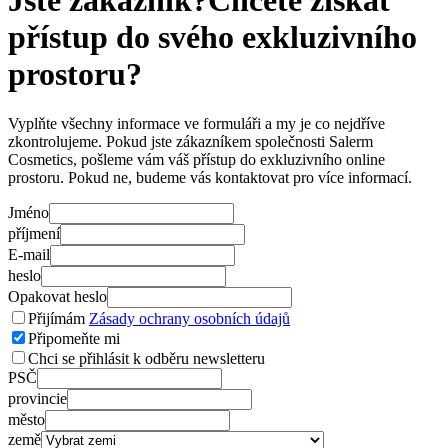
Jste zákazník?Chcete získat
přístup do svého exkluzivního
prostoru?
Vyplňte všechny informace ve formuláři a my je co nejdříve
zkontrolujeme. Pokud jste zákazníkem společnosti Salerm
Cosmetics, pošleme vám váš přístup do exkluzivního online
prostoru. Pokud ne, budeme vás kontaktovat pro více informací.
Jméno
příjmení
E-mail
heslo
Opakovat heslo
Přijímám
Zásady ochrany osobních údajů
Připomeňte mi
Chci se přihlásit k odběru newsletteru
PSČ
provincie
město
země