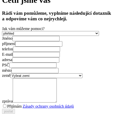
Četli jsme vás
Rádi vám pomůžeme, vyplníme následující dotazník
a odpovíme vám co nejrychleji.
Jak vám můžeme pomoci?
Jméno
příjmení
telefon
E-mail
adresa
PSČ
město
země
zpráva
Přijímám
Zásady ochrany osobních údajů
poslat