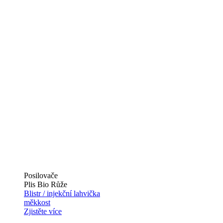
Posilovače
Plis Bio Růže
Blistr / injekční lahvička
měkkost
Zjistěte více