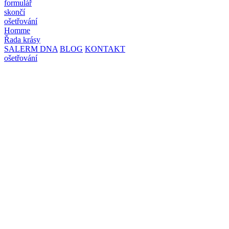
formulář
skončí
ošetřování
Homme
Řada krásy
SALERM DNA
BLOG
KONTAKT
ošetřování