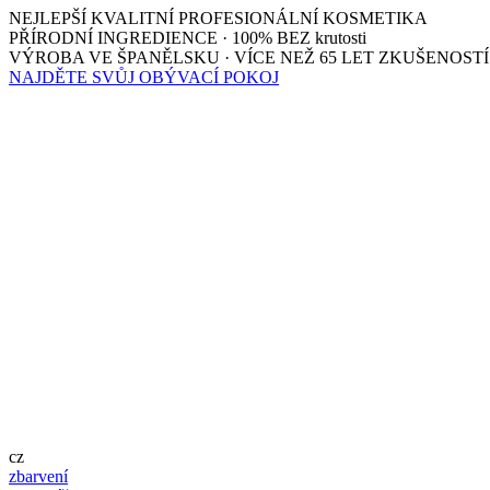
NEJLEPŠÍ KVALITNÍ PROFESIONÁLNÍ KOSMETIKA
PŘÍRODNÍ INGREDIENCE · 100% BEZ krutosti
VÝROBA VE ŠPANĚLSKU · VÍCE NEŽ 65 LET ZKUŠENOSTÍ
NAJDĚTE SVŮJ OBÝVACÍ POKOJ
cz
zbarvení