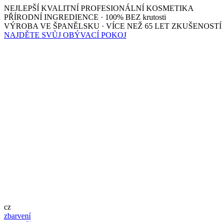
NEJLEPŠÍ KVALITNÍ PROFESIONÁLNÍ KOSMETIKA
PŘÍRODNÍ INGREDIENCE · 100% BEZ krutosti
VÝROBA VE ŠPANĚLSKU · VÍCE NEŽ 65 LET ZKUŠENOSTÍ
NAJDĚTE SVŮJ OBÝVACÍ POKOJ
cz
zbarvení