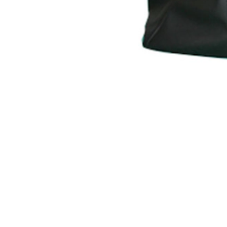
Bolso de viaje en color negro de Salerm Cosmetics Homme.
NAJDĚTE SVŮJ OBÝVACÍ POKOJ
VYSOCE KVALITNÍ KADEŘNICKÉ VÝROBKY
PŘÍRODNÍ INGREDIENCE · 100% BEZ KRUTOSTI
popis
Opiniones
Deja tu opinión
Vyberte jazyk
Přidejte se k našemu klubu!
Přihlaste se k odběru nejnovějších exkluzivních novinek a trendů od 
Přijímám
Zásady ochrany osobních údajů
poslat
Naše dědictví
Naše hodnoty
Náš závazek
sbírky
časopis
nejčastější dotazy
Stáhněte si katalog
Kontaktní hodiny:
(+420) 595 13 63 82
| Místní sazba
Pondělí - pátek | 09:00 - 19:00