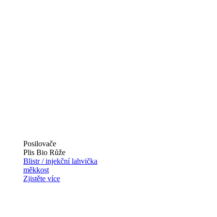
Posilovače
Plis Bio Růže
Blistr / injekční lahvička
měkkost
Zjistěte více