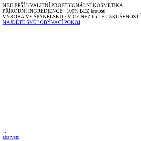
NEJLEPŠÍ KVALITNÍ PROFESIONÁLNÍ KOSMETIKA
PŘÍRODNÍ INGREDIENCE · 100% BEZ krutosti
VÝROBA VE ŠPANĚLSKU · VÍCE NEŽ 65 LET ZKUŠENOSTÍ
NAJDĚTE SVŮJ OBÝVACÍ POKOJ
cz
zbarvení