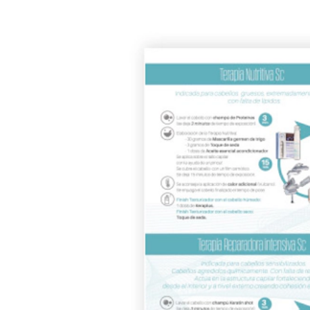
Posilovače
Flyer synergie