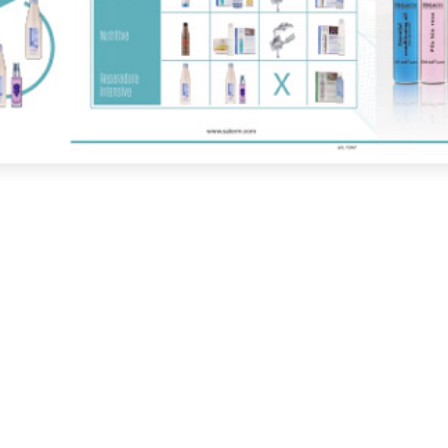
alerm Cosmetics k znásobení příznivých výsledků pro vlasy.