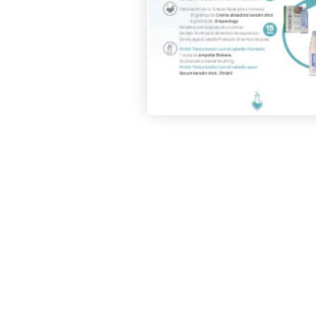
Leták, který vysvětluje různé synergie, které lze použít s produkty S
formát
NAJDĚTE SVŮJ OBÝVACÍ POKOJ
VYSOCE KVALITNÍ KADEŘNICKÉ VÝROBKY
PŘÍRODNÍ INGREDIENCE · 100% BEZ KRUTOSTI
popis
výtěžek
aplikace
složky
Opiniones
Deja tu opinión
Doporučujeme také...