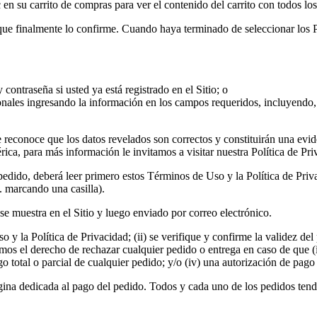
n su carrito de compras para ver el contenido del carrito con todos los
ue finalmente lo confirme. Cuando haya terminado de seleccionar los Pr
contraseña si usted ya está registrado en el Sitio; o
onales ingresando la información en los campos requeridos, incluyendo, e
reconoce que los datos revelados son correctos y constituirán una evide
a, para más información le invitamos a visitar nuestra Política de Pri
 pedido, deberá leer primero estos Términos de Uso y la Política de Pr
. marcando una casilla).
se muestra en el Sitio y luego enviado por correo electrónico.
 la Política de Privacidad; (ii) se verifique y confirme la validez del 
amos el derecho de rechazar cualquier pedido o entrega en caso de que (i
go total o parcial de cualquier pedido; y/o (iv) una autorización de pago
gina dedicada al pago del pedido. Todos y cada uno de los pedidos tendr