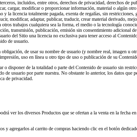
terceros, incluidos, entre otros, derechos de privacidad, derechos de pub
licar, cargar, modificar o proporcionar información, material o algún ot
o y la licencia totalmente pagada, exenta de regalías, sin restricciones,
ducir, modificar, adaptar, publicar, traducir, crear material derivado, mej
n otros trabajos cualquiera sea la forma, el medio o la tecnología conoci
ucción, transmisión, publicación, emisión sin consentimiento adicional d
ario del Sitio una licencia no exclusiva para tener acceso al Contenido d
nido de usuario.
obligación, de usar su nombre de usuario (y nombre real, imagen u otra
impresión, uso en línea u otro tipo de uso o publicación de su Contenid
 o disponer de la totalidad o parte del Contenido de usuario sin restric
 de usuario por parte nuestra. No obstante lo anterior, los datos que per
ca de privacidad.
odrá ver los diversos Productos que se ofertan a la venta en la fecha en
os y agregarlos al carrito de compras haciendo clic en el botón dedicado