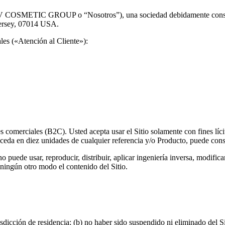
IC GROUP o “Nosotros”), una sociedad debidamente constituida 
Jersey, 07014 USA.
les («Atención al Cliente»):
nes comerciales (B2C). Usted acepta usar el Sitio solamente con fines líc
exceda en diez unidades de cualquier referencia y/o Producto, puede cons
ede usar, reproducir, distribuir, aplicar ingeniería inversa, modificar, 
e ningún otro modo el contenido del Sitio.
sdicción de residencia; (b) no haber sido suspendido ni eliminado del Si