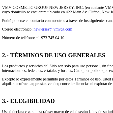
VMV COSMETIC GROUP NEW JERSEY, INC. (en adelante VMV COSMET
cuyo domicilio se encuentra ubicado en 422 Main Av. Clifton, New 
Podrá ponerse en contacto con nosotros a través de los siguientes cana
Correo electrónico:
newjersey@vmvcg.com
Número de teléfono: +1 973 745 04 10
2.- TÉRMINOS DE USO GENERALES
Los productos y servicios del Sitio son solo para uso personal, sin fi
internacionales, federales, estatales y locales. Cualquier pedido que 
Excepto lo expresamente permitido por estos Términos de uso, usted no pu
alquilar, usufructuar, prestar, vender, conceder licencias ni explotar d
3.- ELEGIBILIDAD
Usted declara y garantiza (a) ser mayor de edad según la ley de su juri