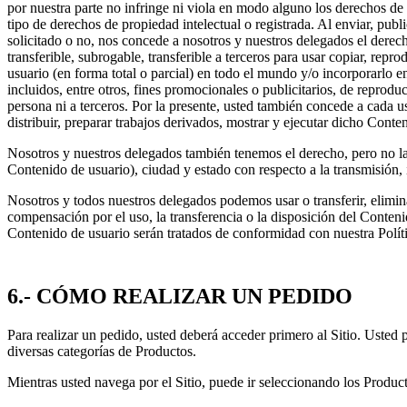
por nuestra parte no infringe ni viola en modo alguno los derechos de 
tipo de derechos de propiedad intelectual o registrada. Al enviar, pub
solicitado o no, nos concede a nosotros y nuestros delegados el derech
transferible, subrogable, transferible a terceros para usar copiar, repro
usuario (en forma total o parcial) en todo el mundo y/o incorporarlo e
incluidos, entre otros, fines promocionales o publicitarios, de reprod
persona ni a terceros. Por la presente, usted también concede a cada usu
distribuir, preparar trabajos derivados, mostrar y ejecutar dicho Conte
Nosotros y nuestros delegados también tenemos el derecho, pero no la 
Contenido de usuario), ciudad y estado con respecto a la transmisión, 
Nosotros y todos nuestros delegados podemos usar o transferir, eliminar
compensación por el uso, la transferencia o la disposición del Contenido
Contenido de usuario serán tratados de conformidad con nuestra Políti
6.- CÓMO REALIZAR UN PEDIDO
Para realizar un pedido, usted deberá acceder primero al Sitio. Usted p
diversas categorías de Productos.
Mientras usted navega por el Sitio, puede ir seleccionando los Product