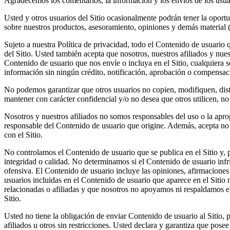
Agradecemos los comentarios, la información y los envíos de los usua
Usted y otros usuarios del Sitio ocasionalmente podrán tener la oportun
sobre nuestros productos, asesoramiento, opiniones y demás material 
Sujeto a nuestra Política de privacidad, todo el Contenido de usuario 
del Sitio. Usted también acepta que nosotros, nuestros afiliados y nuest
Contenido de usuario que nos envíe o incluya en el Sitio, cualquiera sea
información sin ningún crédito, notificación, aprobación o compensac
No podemos garantizar que otros usuarios no copien, modifiquen, distr
mantener con carácter confidencial y/o no desea que otros utilicen, no 
Nosotros y nuestros afiliados no somos responsables del uso o la aprop
responsable del Contenido de usuario que origine. Además, acepta no a
con el Sitio.
No controlamos el Contenido de usuario que se publica en el Sitio y, 
integridad o calidad. No determinamos si el Contenido de usuario infr
ofensiva. El Contenido de usuario incluye las opiniones, afirmaciones
usuarios incluidas en el Contenido de usuario que aparece en el Sitio
relacionadas o afiliadas y que nosotros no apoyamos ni respaldamos el
Sitio.
Usted no tiene la obligación de enviar Contenido de usuario al Sitio, p
afiliados u otros sin restricciones. Usted declara y garantiza que pos