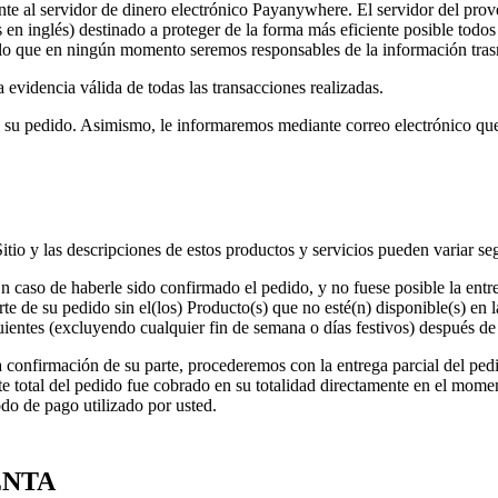
nte al servidor de dinero electrónico Payanywhere. El servidor del prov
en inglés) destinado a proteger de la forma más eficiente posible todos
lo que en ningún momento seremos responsables de la información trasm
 evidencia válida de todas las transacciones realizadas.
de su pedido. Asimismo, le informaremos mediante correo electrónico que
Sitio y las descripciones de estos productos y servicios pueden variar s
En caso de haberle sido confirmado el pedido, y no fuese posible la ent
arte de su pedido sin el(los) Producto(s) que no esté(n) disponible(s) en 
ientes (excluyendo cualquier fin de semana o días festivos) después de r
 confirmación de su parte, procederemos con la entrega parcial del pedid
te total del pedido fue cobrado en su totalidad directamente en el mom
do de pago utilizado por usted.
ENTA