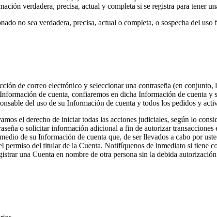
ión verdadera, precisa, actual y completa si se registra para tener un
ado no sea verdadera, precisa, actual o completa, o sospecha del uso fr
cción de correo electrónico y seleccionar una contraseña (en conjunto, 
 su Información de cuenta, confiaremos en dicha Información de cuenta 
sponsable del uso de su Información de cuenta y todos los pedidos y act
amos el derecho de iniciar todas las acciones judiciales, según lo consi
raseña o solicitar información adicional a fin de autorizar transaccione
r medio de su Información de cuenta que, de ser llevados a cabo por us
 permiso del titular de la Cuenta. Notifíquenos de inmediato si tiene c
gistrar una Cuenta en nombre de otra persona sin la debida autorizació