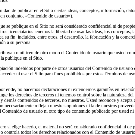
rios.
idad de publicar en el Sitio ciertas ideas, conceptos, información, dato
(en conjunto, «Contenido de usuario»).
que se publique en el Sitio no será considerado confidencial ni de propi
ros licenciatarios tenemos la libertad de usar las ideas, los conceptos, 
 su fin, incluidos, entre otros, el desarrollo, la fabricación y la comer
ión a su persona.
ibuyan o utilicen de otro modo el Contenido de usuario que usted compa
la publique en el Sitio.
iación indebidos por parte de otros usuarios del Contenido de usuario q
cceder ni usar el Sitio para fines prohibidos por estos Términos de uso
por ende, no hacemos declaraciones ni extendemos garantías en relación 
inge los derechos de terceros ni tenemos control sobre la naturaleza de
 y demás contenidos de terceros, no nuestros. Usted reconoce y acepta 
 no necesariamente reflejan nuestras opiniones ni la de nuestros proveed
 Contenido de usuario ni otro tipo de contenido publicado por usted ni 
ero si elige hacerlo, el material no será considerado confidencial ni de 
ee o controla todos los derechos relacionados con el Contenido de usuari