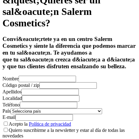
&iquest;Quieres ser un
sal&oacute;n Salerm
Cosmetics?
Convi&eacute;rtete ya en un centro Salerm
Cosmetics y siente la diferencia que podemos marcar
en tu sal&oacute;n. Te ayudamos a
que tu sal&oacute;n crezca d&iacute;a a d&iacute;a
y que tus clientes disfruten ensalzando su belleza.
Nombre
Código postal / zip
Apellidos
Localidad
Teléfono
País
E-mail
Acepto la
Política de privacidad
Quiero suscribirme a la newsletter y estar al día de todas las
novedades