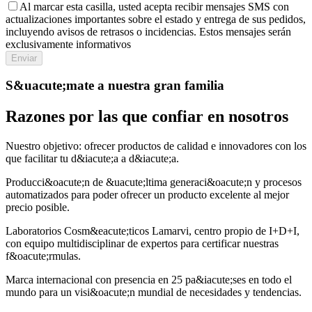
Al marcar esta casilla, usted acepta recibir mensajes SMS con
actualizaciones importantes sobre el estado y entrega de sus pedidos,
incluyendo avisos de retrasos o incidencias. Estos mensajes serán
exclusivamente informativos
Enviar
S&uacute;mate a nuestra gran familia
Razones por las que confiar en nosotros
Nuestro objetivo: ofrecer productos de calidad e innovadores con los
que facilitar tu d&iacute;a a d&iacute;a.
Producci&oacute;n de &uacute;ltima generaci&oacute;n y procesos
automatizados para poder ofrecer un producto excelente al mejor
precio posible.
Laboratorios Cosm&eacute;ticos Lamarvi, centro propio de I+D+I,
con equipo multidisciplinar de expertos para certificar nuestras
f&oacute;rmulas.
Marca internacional con presencia en 25 pa&iacute;ses en todo el
mundo para un visi&oacute;n mundial de necesidades y tendencias.