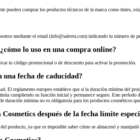
nte pueden comprar los productos técnicos de la marca como tintes, oxi
osotros mediante el email (
info@salerm.com
) indicando tu número de p
 ¿cómo lo uso en una compra online?
dicar tu código promocional o de descuento para activar la promoción.
n una fecha de caducidad?
d. El reglamento europeo establece que si la duración mínima del produ
tinúa cumpliendo su función inicial y permanece seguro. Este período d
a de duración mínima no es obligatoria para los productos cosméticos q
 Cosmetics después de la fecha límite espec
 del producto, ya que es imposible saber cómo se almacenó y manipuló 