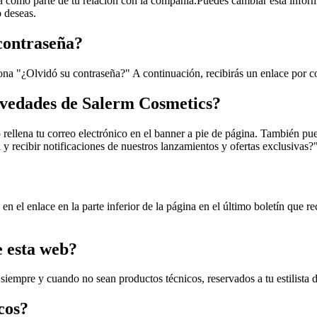
rá como parte de tu relación con la compañía.Puedes cambiar esta infor
 deseas.
contraseña?
ciona "¿Olvidó su contraseña?" A continuación, recibirás un enlace por c
ovedades de Salerm Cosmetics?
o rellena tu correo electrónico en el banner a pie de página. También pu
ín y recibir notificaciones de nuestros lanzamientos y ofertas exclusivas
en el enlace en la parte inferior de la página en el último boletín que 
 esta web?
iempre y cuando no sean productos técnicos, reservados a tu estilista 
cos?