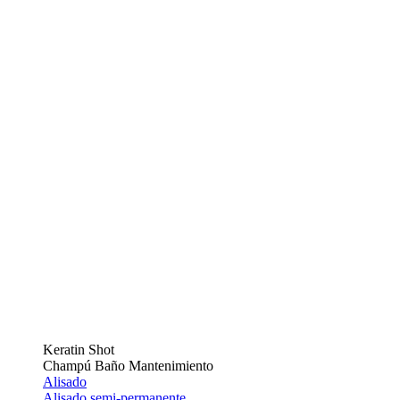
Keratin Shot
Champú Baño Mantenimiento
Alisado
Alisado semi-permanente