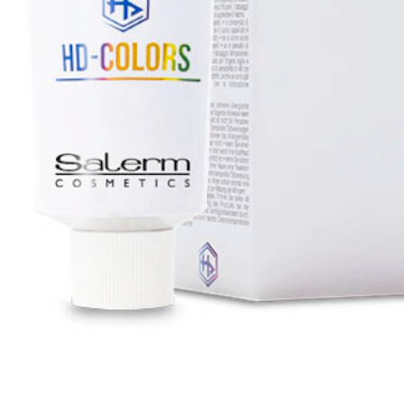
tralizza la colorazione per ottenere tonalità pastello.
dezza e una risoluzione del colore estreme. Sei più fluoro o fantasia? S