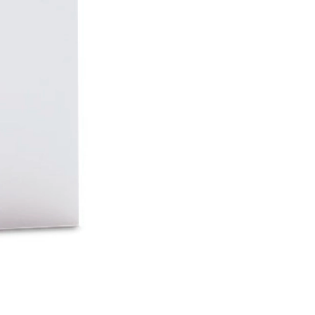
copri questa rivoluzionaria fantasia da colorare e sviluppa al