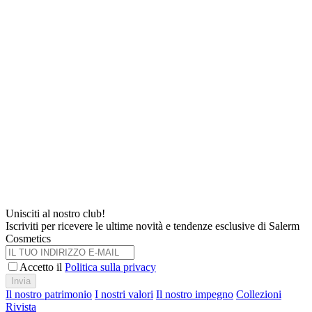
Unisciti al nostro club!
Iscriviti per ricevere le ultime novità e tendenze esclusive di Salerm
Cosmetics
Accetto il
Politica sulla privacy
Invia
Il nostro patrimonio
I nostri valori
Il nostro impegno
Collezioni
Rivista