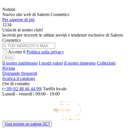
Notizie
Nuovo sito web di Salerm Cosmetics
Per saperne di più
1
2
3
4
Unisciti al nostro club!
Iscriviti per ricevere le ultime novità e tendenze esclusive di Salerm
Cosmetics
Accetto il
Politica sulla privacy
Invia
Il nostro patrimonio
I nostri valori
Il nostro impegno
Collezioni
Rivista
Domande frequenti
Scarica il catalogo
Ore di contatto:
(+39) 02 48 46 44 99
| Tariffa locale
Lunedì - venerdì | 09:00 - 19:00
Vuoi essere un salone SC?