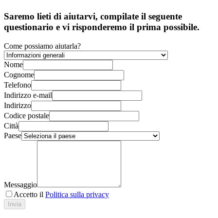
Saremo lieti di aiutarvi, compilate il seguente
questionario e vi risponderemo il prima possibile.
Come possiamo aiutarla?
Nome
Cognome
Telefono
Indirizzo e-mail
Indirizzo
Codice postale
Città
Paese
Messaggio
Accetto il
Politica sulla privacy
Invia