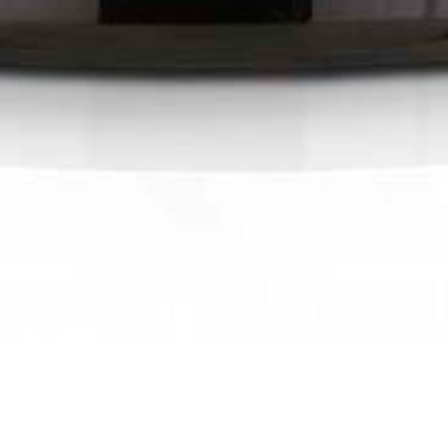
Scegli la lingua
Unisciti al nostro club!
Iscriviti per ricevere le ultime novità e tendenze esclusive di Salerm
Cosmetics
Accetto il
Politica sulla privacy
Invia
Il nostro patrimonio
I nostri valori
Il nostro impegno
Collezioni
Rivista
Domande frequenti
Scarica il catalogo
Ore di contatto:
(+39) 02 48 46 44 99
| Tariffa locale