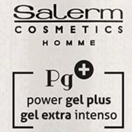
Power Gel Plus - Gel intenso
plus
Fissare
Gel de fijación extra intenso.
formato
TROVA IL TUO SALONE
PRODOTTI PREMIUM PER PARRUCCHIERI
INGREDIENTI NATURALI · 100% CRUELTY FREE
Descrizione
Vantaggi
Applicazione
Ingredienti
Opiniones
Deja tu opinión