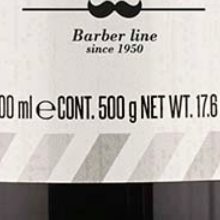
Più che la barba: la cura dei capelli con
Salerm Homme
Prenditi cura dei tuoi capelli con Salerm Cosmetics Homme. Trova il
prodotto per capelli che fa per te. Prendersi cura di se stessi è un
atteggiamento, un impegno verso se stessi, al di sopra delle
convenzioni. Prodotti con carattere, esperienza e prodott
Scoprire