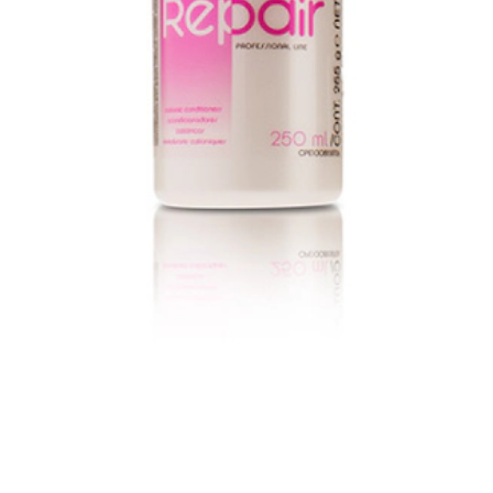
sequenziale del sistema di cura dei capelli in grado di ripristinare le qual