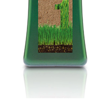
li molto disidratati con problemi di mancanza di elasticità.