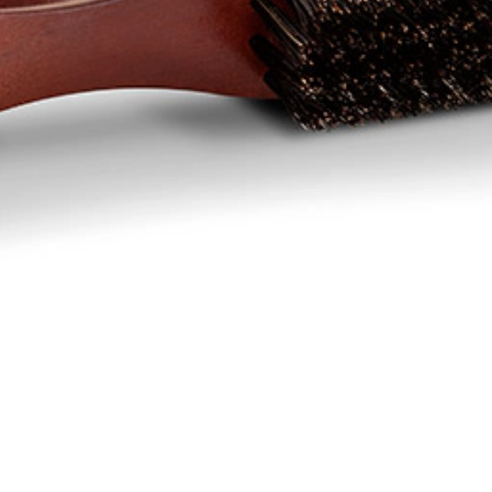
Spazzola di setola di cinghiale
Cepillo de cerdas naturales de jabalí Salón Selección ideal para
peinar y exfoliar las barbas y bigotes.
TROVA IL TUO SALONE
PRODOTTI PREMIUM PER PARRUCCHIERI
INGREDIENTI NATURALI · 100% CRUELTY FREE
Descrizione
Vantaggi
Applicazione
Ingredienti
Opiniones
Deja tu opinión
Raccomandiamo anche...
Scegli la lingua
Unisciti al nostro club!
Iscriviti per ricevere le ultime novità e tendenze esclusive di Salerm