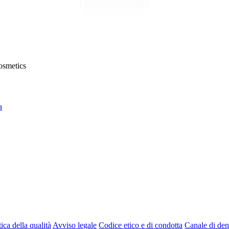
mule arricchite con vitamina E e principi attivi idratanti per il massimo
Cosmetics
a
tica della qualità
Avviso legale
Codice etico e di condotta
Canale di de