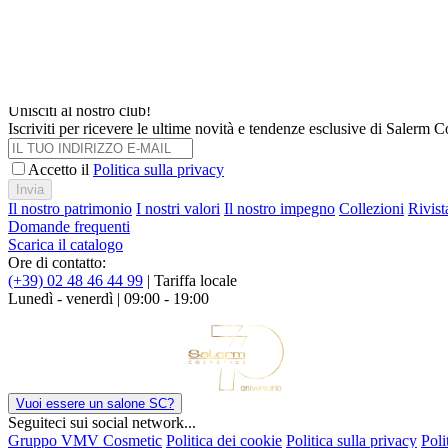
Rossetti con pigmenti intensi e texture cremosa per labbra perfette. For
Scoprire
Scegli la lingua
Unisciti al nostro club!
Iscriviti per ricevere le ultime novità e tendenze esclusive di Salerm 
Accetto il
Politica sulla privacy
Invia
Il nostro patrimonio
I nostri valori
Il nostro impegno
Collezioni
Rivist
Domande frequenti
Scarica il catalogo
Ore di contatto:
(+39) 02 48 46 44 99
| Tariffa locale
Lunedì - venerdì | 09:00 - 19:00
Vuoi essere un salone SC?
Seguiteci sui social network...
Gruppo VMV Cosmetic
Politica dei cookie
Politica sulla privacy
Poli