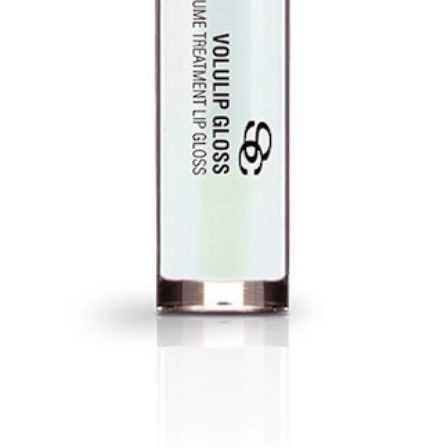
tà alle labbra. Texture fondente e confortevole che garantisce un effet
e