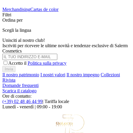
Merchandising
Cartas de color
Filtri
Ordina per
Scegli la lingua
Unisciti al nostro club!
Iscriviti per ricevere le ultime novità e tendenze esclusive di Salerm
Cosmetics
Accetto il
Politica sulla privacy
Invia
Il nostro patrimonio
I nostri valori
Il nostro impegno
Collezioni
Rivista
Domande frequenti
Scarica il catalogo
Ore di contatto:
(+39) 02 48 46 44 99
| Tariffa locale
Lunedì - venerdì | 09:00 - 19:00